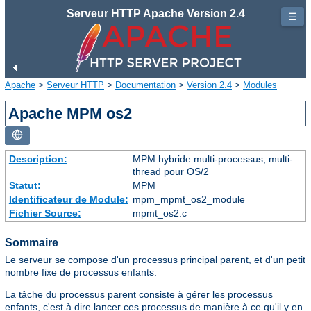
Serveur HTTP Apache Version 2.4
☰
Apache
>
Serveur HTTP
>
Documentation
>
Version 2.4
>
Modules
Apache MPM os2
Description:
MPM hybride multi-processus, multi-
thread pour OS/2
Statut:
MPM
Identificateur de Module:
mpm_mpmt_os2_module
Fichier Source:
mpmt_os2.c
Sommaire
Le serveur se compose d'un processus principal parent, et d'un petit
nombre fixe de processus enfants.
La tâche du processus parent consiste à gérer les processus
enfants, c'est à dire lancer ces processus de manière à ce qu'il y en